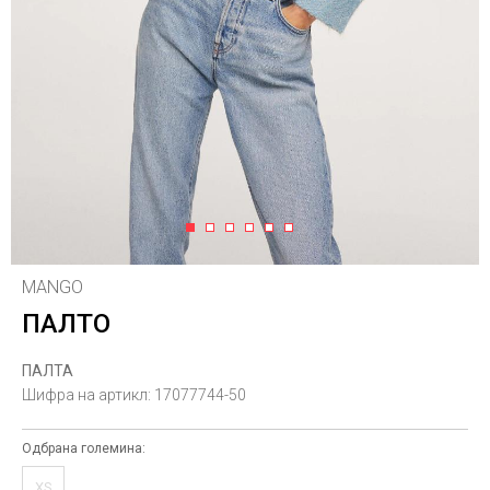
1
2
3
4
5
6
MANGO
ПАЛТО
ПАЛТА
Шифра на артикл:
17077744-50
Одбрана големина:
XS