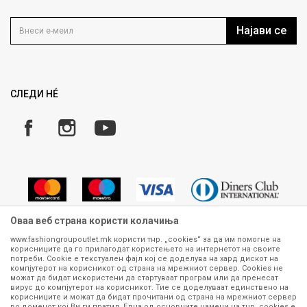
Контакт
Услови на користење
Кариера
Најави се
Како да купите
Ценовник
Право на повлекување/враќање на производ
Рекламации
Замена и рефундација на производи
СЛЕДИ НÉ
Услови за испорака
Плаќање
Оваа веб страна користи колачиња
www.fashiongroupoutlet.mk користи тнр. „cookies“ за да им помогне на
корисниците да го прилагодат користењето на интернетот на своите
Сите информации околу производите кои се изложени на нашата
потреби. Cookie е текстуален фајл кој се доделува на хард дискот на
онлајн продавница се стремиме да бидат конкретни, точни и прецизни,
компјутерот на корисникот од страна на мрежниот сервер. Cookies не
можат да бидат искористени да стартуваат програм или да пренесат
меѓутоа не можеме да гарантираме дека се без ниту една грешка или
вирус до компјутерот на корисникот. Тие се доделуваат единствено на
пак дека сите производи во моментот се достапни на залиха.
корисниците и можат да бидат прочитани од страна на мрежниот сервер
Фотографиите се најверодостојниот приказ на производот. Доколку
во доменот кој Ви ги пратил. Една од основните намени на тнр. сookies е