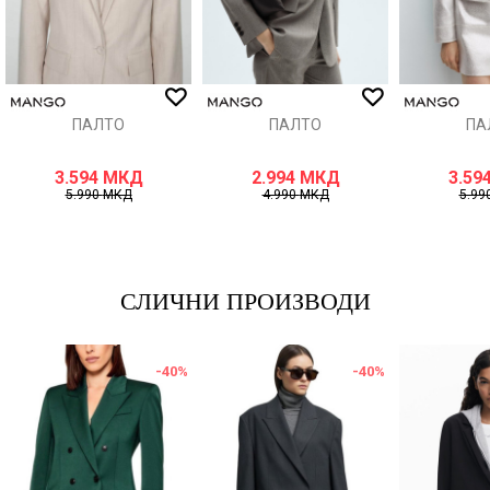
ИСПРАТИ
ПАЛТО
ПАЛТО
ПА
3.594
МКД
2.994
МКД
3.59
5.990
МКД
4.990
МКД
5.99
СЛИЧНИ ПРОИЗВОДИ
-40
%
-40
%