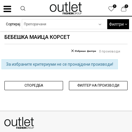
0
0
Филтри
Сортирај
БЕБЕШКА МАИЦА КОРСЕТ
Избриши филтри
0
производи
За избраните критериуми не се пронајдени производи!
СПОРЕДБА
ФИЛТЕР НА ПРОИЗВОДИ
070275363
ул. Никола Кљусев бр.6, кат 7