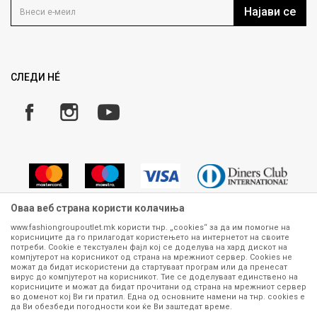
Кариера
Најави се
Како да купите
Ценовник
Право на повлекување/враќање на производ
Рекламации
Замена и рефундација на производи
СЛЕДИ НÉ
Услови за испорака
Плаќање
Оваа веб страна користи колачиња
www.fashiongroupoutlet.mk користи тнр. „cookies“ за да им помогне на
корисниците да го прилагодат користењето на интернетот на своите
Сите информации околу производите кои се изложени на нашата
потреби. Cookie е текстуален фајл кој се доделува на хард дискот на
онлајн продавница се стремиме да бидат конкретни, точни и прецизни,
компјутерот на корисникот од страна на мрежниот сервер. Cookies не
можат да бидат искористени да стартуваат програм или да пренесат
меѓутоа не можеме да гарантираме дека се без ниту една грешка или
вирус до компјутерот на корисникот. Тие се доделуваат единствено на
пак дека сите производи во моментот се достапни на залиха.
корисниците и можат да бидат прочитани од страна на мрежниот сервер
Фотографиите се најверодостојниот приказ на производот. Доколку
во доменот кој Ви ги пратил. Една од основните намени на тнр. сookies е
дојде до потреба за замена на производ или рефундација, процедурата
да Ви обезбеди погодности кои ќе Ви заштедат време.