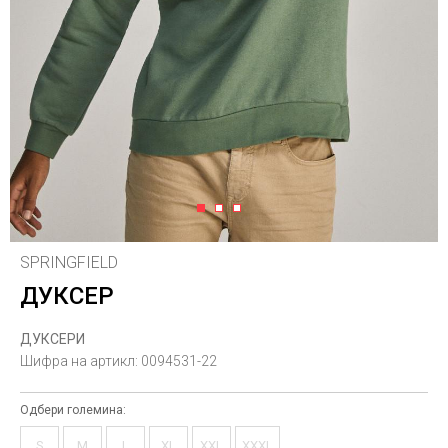
1
2
3
SPRINGFIELD
ДУКСЕР
ДУКСЕРИ
Шифра на артикл:
0094531-22
Одбери големина:
S
M
L
XL
XXL
XXXL