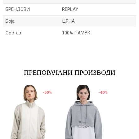
БРЕНДОВИ
REPLAY
Боја
ЦРНА
Состав
100% ПАМУК
Име/Прекар
Е-меил
ПРЕПОРАЧАНИ ПРОИЗВОДИ
-50
%
-40
%
Порака