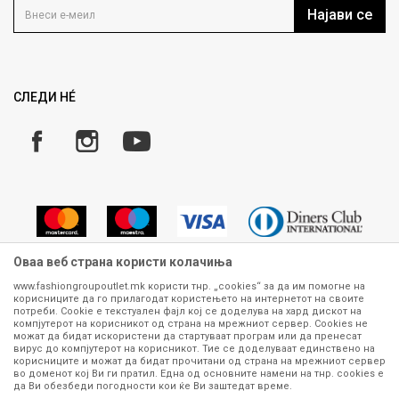
Кариера
Најави се
Како да купите
Ценовник
Право на повлекување/враќање на производ
Рекламации
Замена и рефундација на производи
СЛЕДИ НÉ
Услови за испорака
Плаќање
Оваа веб страна користи колачиња
www.fashiongroupoutlet.mk користи тнр. „cookies“ за да им помогне на
корисниците да го прилагодат користењето на интернетот на своите
Сите информации околу производите кои се изложени на нашата
потреби. Cookie е текстуален фајл кој се доделува на хард дискот на
онлајн продавница се стремиме да бидат конкретни, точни и прецизни,
компјутерот на корисникот од страна на мрежниот сервер. Cookies не
можат да бидат искористени да стартуваат програм или да пренесат
меѓутоа не можеме да гарантираме дека се без ниту една грешка или
вирус до компјутерот на корисникот. Тие се доделуваат единствено на
пак дека сите производи во моментот се достапни на залиха.
корисниците и можат да бидат прочитани од страна на мрежниот сервер
Фотографиите се најверодостојниот приказ на производот. Доколку
во доменот кој Ви ги пратил. Една од основните намени на тнр. сookies е
дојде до потреба за замена на производ или рефундација, процедурата
да Ви обезбеди погодности кои ќе Ви заштедат време.