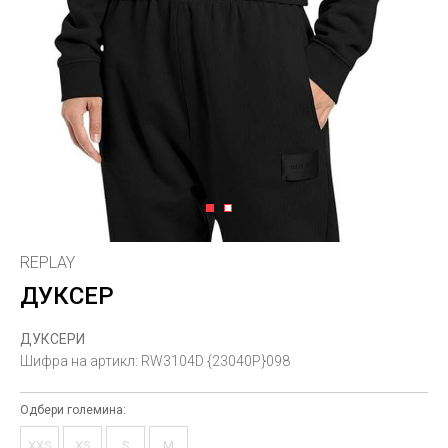
1
2
REPLAY
ДУКСЕР
ДУКСЕРИ
Шифра на артикл:
RW3104D {23040P}098
Одбери големина:
XXS
XS
S
M