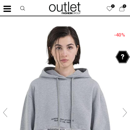
0
0
-40
%