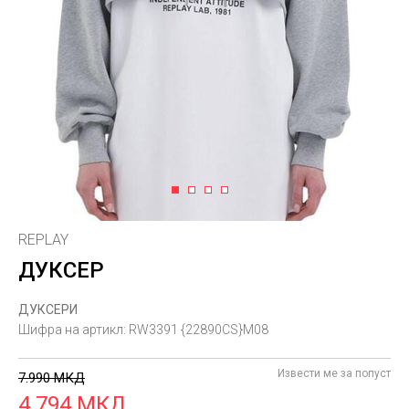
1
2
3
4
REPLAY
ДУКСЕР
ДУКСЕРИ
Шифра на артикл:
RW3391 {22890CS}M08
Извести ме за попуст
7.990
МКД
4.794
МКД