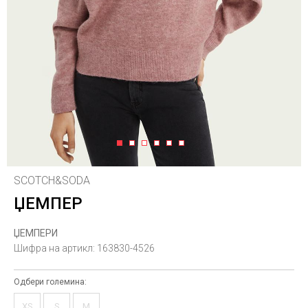
1
2
3
4
5
6
SCOTCH&SODA
ЏЕМПЕР
ЏЕМПЕРИ
Шифра на артикл:
163830-4526
Одбери големина:
XS
S
M