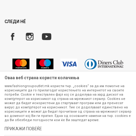
Ценовник
Право на повлекување/враќање на производ
Рекламации
Замена и рефундација на производи
СЛЕДИ НÉ
Услови за испорака
Плаќање
Оваа веб страна користи колачиња
www.fashiongroupoutlet.mk користи тнр. „cookies“ за да им помогне на
корисниците да го прилагодат користењето на интернетот на своите
Сите информации околу производите кои се изложени на нашата
потреби. Cookie е текстуален фајл кој се доделува на хард дискот на
онлајн продавница се стремиме да бидат конкретни, точни и прецизни,
компјутерот на корисникот од страна на мрежниот сервер. Cookies не
можат да бидат искористени да стартуваат програм или да пренесат
меѓутоа не можеме да гарантираме дека се без ниту една грешка или
вирус до компјутерот на корисникот. Тие се доделуваат единствено на
пак дека сите производи во моментот се достапни на залиха.
корисниците и можат да бидат прочитани од страна на мрежниот сервер
Фотографиите се најверодостојниот приказ на производот. Доколку
во доменот кој Ви ги пратил. Една од основните намени на тнр. сookies е
дојде до потреба за замена на производ или рефундација, процедурата
да Ви обезбеди погодности кои ќе Ви заштедат време.
може да трае до 15 работни дена. За повеќе информации,
ПРИКАЖИ ПОВЕЌЕ
контактирајте не на телефонскиот број 070 275 363 или на е-
маил
outlet@fashiongroup.com.mk
од
понеделник до петок (08-16ч)