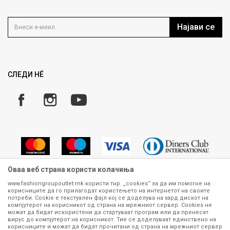
Политика на приватност
Контакт
Услови на користење
Кариера
Најави се
Како да купите
Ценовник
Право на повлекување/враќање на производ
Рекламации
Замена и рефундација на производи
СЛЕДИ НÉ
Услови за испорака
Плаќање
Оваа веб страна користи колачиња
www.fashiongroupoutlet.mk користи тнр. „cookies“ за да им помогне на
корисниците да го прилагодат користењето на интернетот на своите
Сите информации околу производите кои се изложени на нашата
потреби. Cookie е текстуален фајл кој се доделува на хард дискот на
онлајн продавница се стремиме да бидат конкретни, точни и прецизни,
компјутерот на корисникот од страна на мрежниот сервер. Cookies не
можат да бидат искористени да стартуваат програм или да пренесат
меѓутоа не можеме да гарантираме дека се без ниту една грешка или
вирус до компјутерот на корисникот. Тие се доделуваат единствено на
пак дека сите производи во моментот се достапни на залиха.
корисниците и можат да бидат прочитани од страна на мрежниот сервер