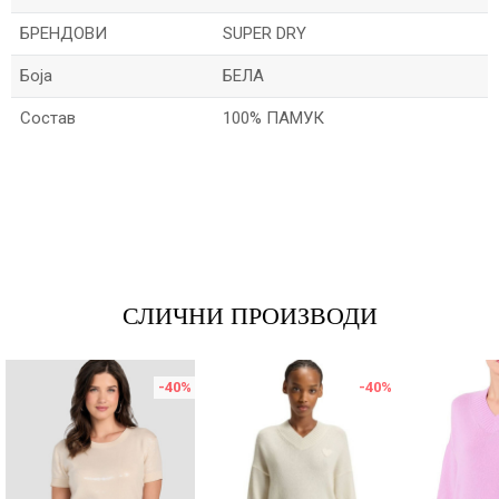
БРЕНДОВИ
SUPER DRY
Боја
БЕЛА
Состав
100% ПАМУК
Име/Прекар
Е-меил
СЛИЧНИ ПРОИЗВОДИ
Порака
-40
%
-40
%