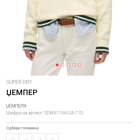
1
2
3
4
5
SUPER DRY
ЏЕМПЕР
ЏЕМПЕРИ
Шифра на артикл:
SDW6110652A-71D
Одбери големина:
10
12
14
8