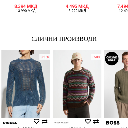
8.394
МКД
4.495
МКД
7.49
13.990
МКД
8.990
МКД
12.4
СЛИЧНИ ПРОИЗВОДИ
-50
%
-50
%