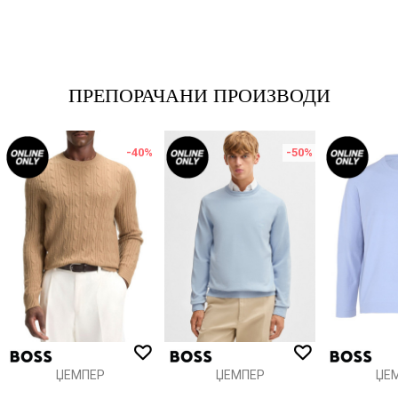
Име/Прекар
Е-меил
ПРЕПОРАЧАНИ ПРОИЗВОДИ
-40
%
-50
%
Порака
ИСПРАТИ
ЏЕМПЕР
ЏЕМПЕР
ЏЕ