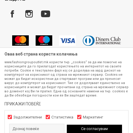
Услови за испорака
Плаќање
Оваа веб страна користи колачиња
www.fashiongroupoutlet.mk користи тнр. „cookies“ за да им помогне на
корисниците да го прилагодат користењето на интернетот на своите
Сите информации околу производите кои се изложени на нашата
потреби. Cookie е текстуален фајл кој се доделува на хард дискот на
онлајн продавница се стремиме да бидат конкретни, точни и прецизни,
компјутерот на корисникот од страна на мрежниот сервер. Cookies не
можат да бидат искористени да стартуваат програм или да пренесат
меѓутоа не можеме да гарантираме дека се без ниту една грешка или
вирус до компјутерот на корисникот. Тие се доделуваат единствено на
пак дека сите производи во моментот се достапни на залиха.
корисниците и можат да бидат прочитани од страна на мрежниот сервер
Фотографиите се најверодостојниот приказ на производот. Доколку
во доменот кој Ви ги пратил. Една од основните намени на тнр. сookies е
дојде до потреба за замена на производ или рефундација, процедурата
да Ви обезбеди погодности кои ќе Ви заштедат време.
може да трае до 15 работни дена. За повеќе информации,
ПРИКАЖИ ПОВЕЌЕ
контактирајте не на телефонскиот број 070 275 363 или на е-
маил
outlet@fashiongroup.com.mk
од
понеделник до петок (08-16ч)
и сабота (10-15ч)
Задолжителни
Статистика
Маркетинг
Дознај повеќе
Се согласувам
https://www.fashiongroupoutlet.mk/
NB
©2026
, Изработено од