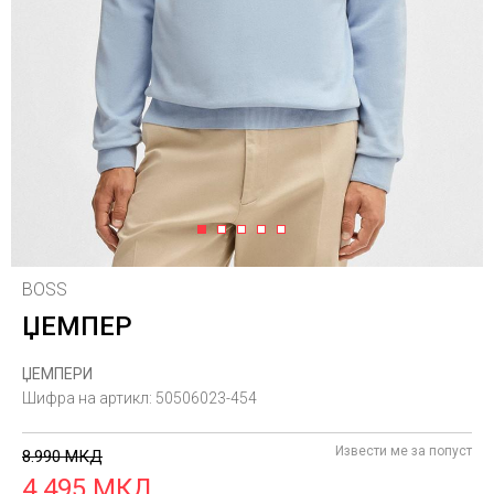
1
2
3
4
5
BOSS
ЏЕМПЕР
ЏЕМПЕРИ
Шифра на артикл:
50506023-454
Извести ме за попуст
8.990
МКД
4.495
МКД