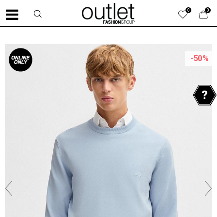
0
0
-50
%