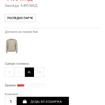
Заштеда:
4.495
МКД
ПОСЛЕДНО ПАРЧЕ
Достапно во повеќе бои:
Одбери големина:
M
L
XL
XXL
Залихи
Количина:
ДОДАЈ ВО КОШНИЧКА