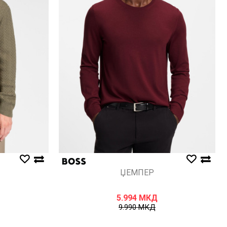
ЏЕМПЕР
5.994
МКД
9.990
МКД