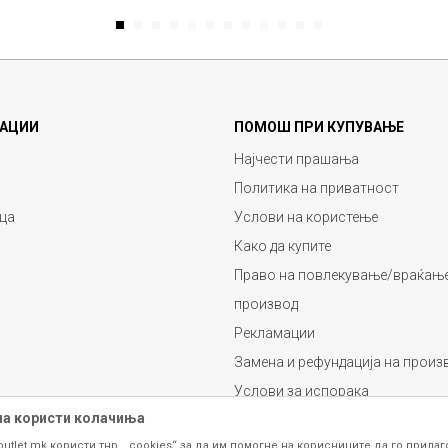
1
2
3
4
5
6
7
8
9
10
11
12
АЦИИ
ПОМОШ ПРИ КУПУВАЊЕ
Најчести прашања
Политика на приватност
ца
Услови на користење
Како да купите
Право на повлекување/враќање
производ
Рекламации
Замена и рефундација на произ
Услови за испорака
на користи колачиња
Плаќање
outlet.mk користи тнр. „cookies“ за да им помогне на корисниците да го прила