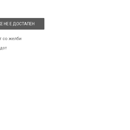
Е НЕ Е ДОСТАПЕН
т со желби
одот