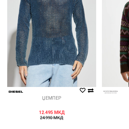
ЏЕМПЕР
12.495
МКД
24.990
МКД