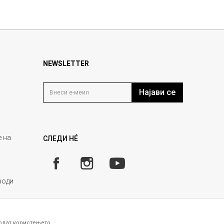
NEWSLETTER
Најави се
 на
СЛЕДИ НÉ
води
годат користењето