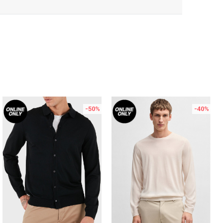
-50
%
-40
%