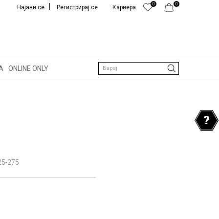
0
0
Најави се
Регистрирај се
Кариера
А
ONLINE ONLY
Барај
25-275