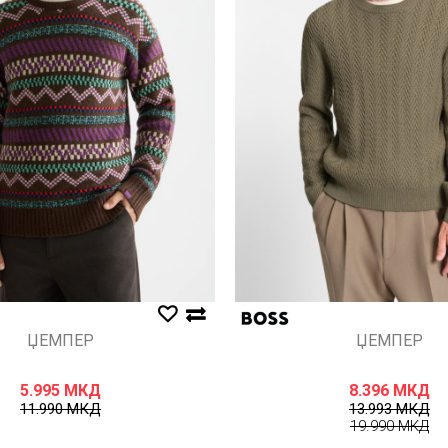
ЏЕМПЕР
ЏЕМПЕР
5.995
МКД
8.396
МКД
11.990
МКД
13.993
МКД
19.990
МКД