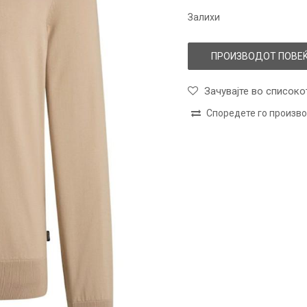
Залихи
ПРОИЗВОДОТ ПОВЕЌ
Зачувајте во списоко
Споредете го произв