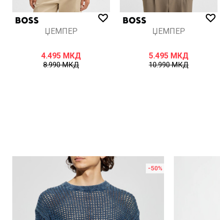
ЏЕМПЕР
ЏЕМПЕР
4.495
МКД
5.495
МКД
8.990
МКД
10.990
МКД
%
-50
%