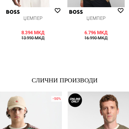
ЏЕМПЕР
ЏЕМПЕР
8.394
МКД
6.796
МКД
13.990
МКД
16.990
МКД
СЛИЧНИ ПРОИЗВОДИ
-50
%