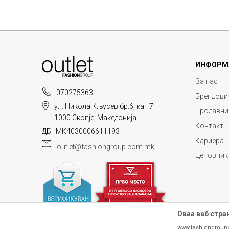
ИНФОРМ
За нас
070275363
Брендови
ул. Никола Кљусев бр.6, кат 7
Продавни
1000 Скопје, Македонија
Контакт
ДБ: МК4030006611193
Кариера
outlet@fashiongroup.com.mk
Ценовник
Оваа веб стра
www.fashiongroup