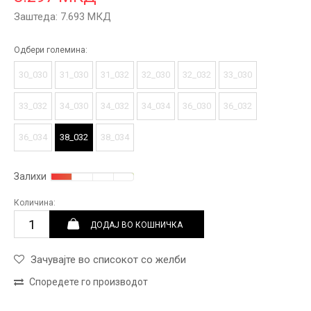
Заштеда:
7.693
МКД
Одбери големина:
30_030
31_030
31_032
32_030
32_032
33_030
33_032
34_030
34_032
34_034
36_030
36_032
36_034
38_032
38_034
Залихи
Количина:
ДОДАЈ ВО КОШНИЧКА
Зачувајте во списокот со желби
Споредете го производот