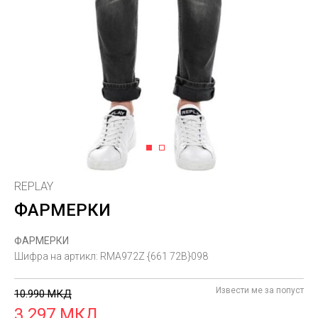
1
2
REPLAY
ФАРМЕРКИ
ФАРМЕРКИ
Шифра на артикл:
RMA972Z {661 72B}098
Извести ме за попуст
10.990
МКД
3.297
МКД