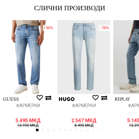
СЛИЧНИ ПРОИЗВОДИ
-50
%
-70
%
ФАРМЕРКИ
ФАРМЕРКИ
ФАР
5.495
МКД
2.547
МКД
5.14
10.990
МКД
8.490
МКД
10.2
1
2
3
4
5
6
7
8
9
10
11
12