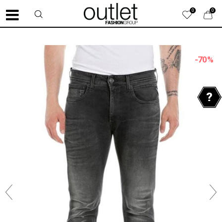
0
0
-70
%