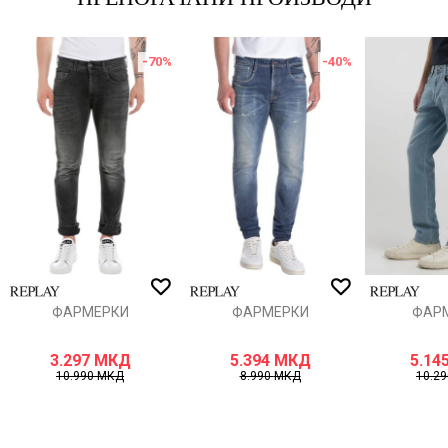
-70
%
-40
%
Порака
ИСПРАТИ
ФАРМЕРКИ
ФАРМЕРКИ
ФАР
3.297
МКД
5.394
МКД
5.14
10.990
МКД
8.990
МКД
10.2