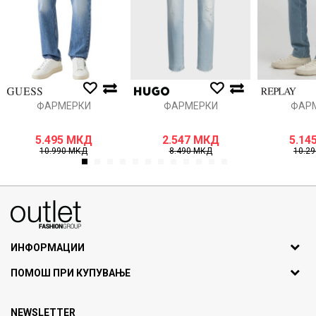
ИСПРАТИ
ФАРМЕРКИ
ФАРМЕРКИ
ФАР
5.495
МКД
2.547
МКД
5.14
10.990
МКД
8.490
МКД
10.2
1
2
3
4
5
6
7
8
9
10
11
12
070275363
ул. Никола Кљусев бр.6, кат 7
1000 Скопје, Македонија
ИНФОРМАЦИИ
ДБ: МК4030006611193
За нас
ПОМОШ ПРИ КУПУВАЊЕ
outlet@fashiongroup.com.mk
Брендови
Најчести прашања
Продавница
NEWSLETTER