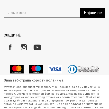
Политика на приватност
Контакт
Услови на користење
Кариера
Најави се
Како да купите
Ценовник
Право на повлекување/враќање на производ
Рекламации
Замена и рефундација на производи
СЛЕДИ НÉ
Услови за испорака
Плаќање
Оваа веб страна користи колачиња
www.fashiongroupoutlet.mk користи тнр. „cookies“ за да им помогне на
корисниците да го прилагодат користењето на интернетот на своите
Сите информации околу производите кои се изложени на нашата
потреби. Cookie е текстуален фајл кој се доделува на хард дискот на
онлајн продавница се стремиме да бидат конкретни, точни и прецизни,
компјутерот на корисникот од страна на мрежниот сервер. Cookies не
можат да бидат искористени да стартуваат програм или да пренесат
меѓутоа не можеме да гарантираме дека се без ниту една грешка или
вирус до компјутерот на корисникот. Тие се доделуваат единствено на
пак дека сите производи во моментот се достапни на залиха.
корисниците и можат да бидат прочитани од страна на мрежниот сервер