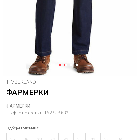
1
2
3
4
TIMBERLAND
ФАРМЕРКИ
ФАРМЕРКИ
Шифра на артикл:
TA2BU8 532
Одбери големина:
35
36
38
40
42
31
32
33
34