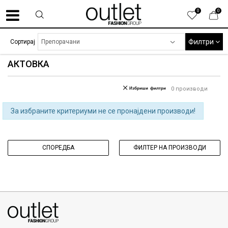
0
0
Филтри
Сортирај
АКТОВКА
Избриши филтри
0
производи
За избраните критериуми не се пронајдени производи!
СПОРЕДБА
ФИЛТЕР НА ПРОИЗВОДИ
070275363
ул. Никола Кљусев бр.6, кат 7