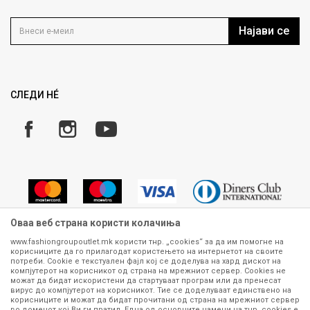
Контакт
Услови на користење
Кариера
Најави се
Како да купите
Ценовник
Право на повлекување/враќање на производ
Рекламации
Замена и рефундација на производи
СЛЕДИ НÉ
Услови за испорака
Плаќање
Оваа веб страна користи колачиња
www.fashiongroupoutlet.mk користи тнр. „cookies“ за да им помогне на
корисниците да го прилагодат користењето на интернетот на своите
Сите информации околу производите кои се изложени на нашата
потреби. Cookie е текстуален фајл кој се доделува на хард дискот на
онлајн продавница се стремиме да бидат конкретни, точни и прецизни,
компјутерот на корисникот од страна на мрежниот сервер. Cookies не
можат да бидат искористени да стартуваат програм или да пренесат
меѓутоа не можеме да гарантираме дека се без ниту една грешка или
вирус до компјутерот на корисникот. Тие се доделуваат единствено на
пак дека сите производи во моментот се достапни на залиха.
корисниците и можат да бидат прочитани од страна на мрежниот сервер
Фотографиите се најверодостојниот приказ на производот. Доколку
во доменот кој Ви ги пратил. Една од основните намени на тнр. сookies е