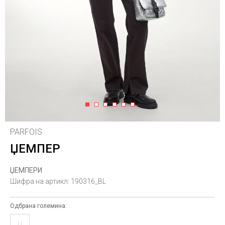
1
2
3
4
5
6
PARFOIS
ЏЕМПЕР
ЏЕМПЕРИ
Шифра на артикл:
190316_BL
Одбрана големина:
U