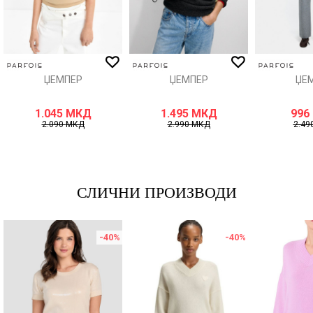
ИСПРАТИ
ЏЕМПЕР
ЏЕМПЕР
ЏЕ
1.045
МКД
1.495
МКД
996
2.090
МКД
2.990
МКД
2.49
СЛИЧНИ ПРОИЗВОДИ
-40
%
-40
%