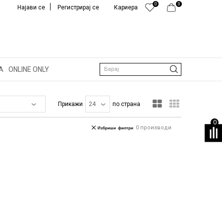
0
0
Најави се
Регистрирај се
Кариера
А
ONLINE ONLY
Барај
Прикажи
по страна
0
0
производи
Избриши филтри