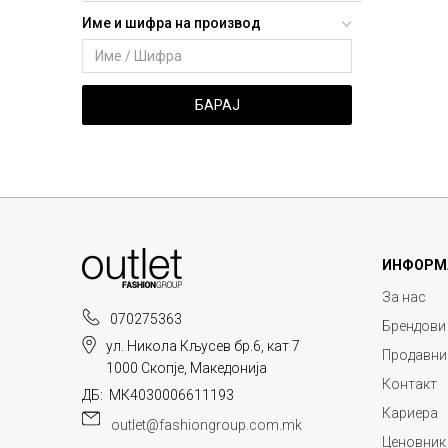
Име и шифра на производ
БАРАЈ
ИНФОРМ
За нас
070275363
Брендови
ул. Никола Кљусев бр.6, кат 7
Продавни
1000 Скопје, Македонија
Контакт
ДБ: МК4030006611193
Кариера
outlet@fashiongroup.com.mk
Ценовник