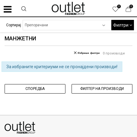
0
0
Филтри
Сортирај
МАНЖЕТНИ
Избриши филтри
0
производи
За избраните критериуми не се пронајдени производи!
СПОРЕДБА
ФИЛТЕР НА ПРОИЗВОДИ
070275363
ул. Никола Кљусев бр.6, кат 7