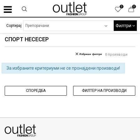
0
0
Филтри
Сортирај
СПОРТ НЕСЕСЕР
Избриши филтри
0
производи
За избраните критериуми не се пронајдени производи!
СПОРЕДБА
ФИЛТЕР НА ПРОИЗВОДИ
070275363
ул. Никола Кљусев бр.6, кат 7