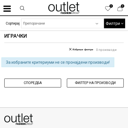
0
0
Филтри
Сортирај
ИГРАЧКИ
Избриши филтри
0
производи
За избраните критериуми не се пронајдени производи!
СПОРЕДБА
ФИЛТЕР НА ПРОИЗВОДИ
070275363
ул. Никола Кљусев бр.6, кат 7