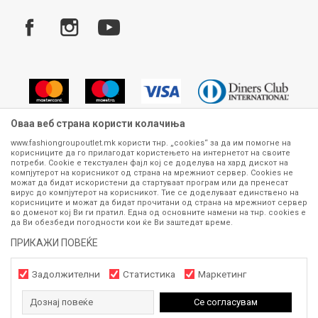
Услови за испорака
Плаќање
Оваа веб страна користи колачиња
www.fashiongroupoutlet.mk користи тнр. „cookies“ за да им помогне на
корисниците да го прилагодат користењето на интернетот на своите
Сите информации околу производите кои се изложени на нашата
потреби. Cookie е текстуален фајл кој се доделува на хард дискот на
онлајн продавница се стремиме да бидат конкретни, точни и прецизни,
компјутерот на корисникот од страна на мрежниот сервер. Cookies не
можат да бидат искористени да стартуваат програм или да пренесат
меѓутоа не можеме да гарантираме дека се без ниту една грешка или
вирус до компјутерот на корисникот. Тие се доделуваат единствено на
пак дека сите производи во моментот се достапни на залиха.
корисниците и можат да бидат прочитани од страна на мрежниот сервер
Фотографиите се најверодостојниот приказ на производот. Доколку
во доменот кој Ви ги пратил. Една од основните намени на тнр. сookies е
дојде до потреба за замена на производ или рефундација, процедурата
да Ви обезбеди погодности кои ќе Ви заштедат време.
може да трае до 15 работни дена. За повеќе информации,
ПРИКАЖИ ПОВЕЌЕ
контактирајте не на телефонскиот број 070 275 363 или на е-
маил
outlet@fashiongroup.com.mk
од
понеделник до петок (08-16ч)
и сабота (10-15ч)
Задолжителни
Статистика
Маркетинг
Дознај повеќе
Се согласувам
https://www.fashiongroupoutlet.mk/
NB
©2026
, Изработено од