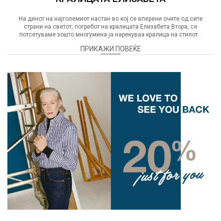
На денот на најголемиот настан во кој се вперени очите од сите
страни на светот, погребот на кралицата Елизабета Втора, се
потсетуваме зошто многумина ја нарекуваа кралица на стилот.
ПРИКАЖИ ПОВЕЌЕ