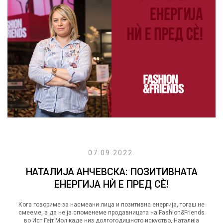
07.09.2022.
НАТАЛИЈА АНЧЕВСКА: ПОЗИТИВНАТА
ЕНЕРГИЈА НЍ Е ПРЕД СÈ!
Кога говориме за насмеани лица и позитивна енергија, тогаш не
смееме, а да не ја споменеме продавницата на Fashion&Friends
во Ист Гејт Мол каде низ долгогодишното искуство, Наталија