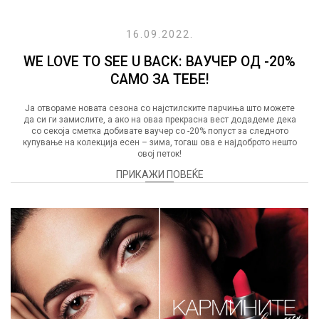
16.09.2022.
WE LOVE TO SEE U BACK: ВАУЧЕР ОД -20%
САМО ЗА ТЕБЕ!
Ја отвораме новата сезона со најстилските парчиња што можете
да си ги замислите, а ако на оваа прекрасна вест додадеме дека
со секоја сметка добивате ваучер со -20% попуст за следното
купување на колекција есен – зима, тогаш ова е најдоброто нешто
овој петок!
ПРИКАЖИ ПОВЕЌЕ