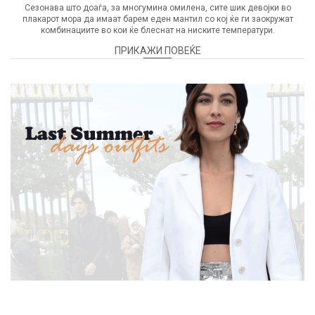
Сезонава што доаѓа, за многумина омилена, сите шик девојки во
плакарот мора да имаат барем еден мантил со кој ќе ги заокружат
комбинациите во кои ќе блеснат на ниските температури.
ПРИКАЖИ ПОВЕЌЕ