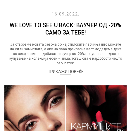
16.09.2022.
WE LOVE TO SEE U BACK: ВАУЧЕР ОД -20%
САМО ЗА ТЕБЕ!
Ја отвораме новата сезона со најстилските парчиња што можете
да си ги замислите, а ако на оваа прекрасна вест додадеме дека
со секоја сметка добивате ваучер со -20% попуст за следното
купување на колекција есен – зима, тогаш ова е најдоброто нешто
овој петок!
ПРИКАЖИ ПОВЕЌЕ