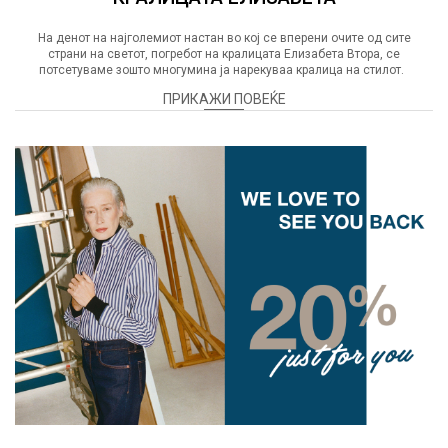
На денот на најголемиот настан во кој се вперени очите од сите
страни на светот, погребот на кралицата Елизабета Втора, се
потсетуваме зошто многумина ја нарекуваа кралица на стилот.
ПРИКАЖИ ПОВЕЌЕ