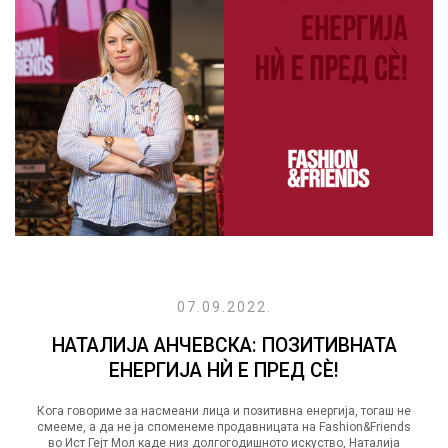
07.09.2022.
НАТАЛИЈА АНЧЕВСКА: ПОЗИТИВНАТА
ЕНЕРГИЈА НЍ Е ПРЕД СÈ!
Кога говориме за насмеани лица и позитивна енергија, тогаш не
смееме, а да не ја споменеме продавницата на Fashion&Friends
во Ист Гејт Мол каде низ долгогодишното искуство, Наталија