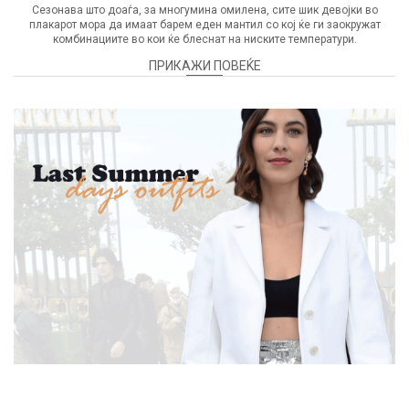
Сезонава што доаѓа, за многумина омилена, сите шик девојки во
плакарот мора да имаат барем еден мантил со кој ќе ги заокружат
комбинациите во кои ќе блеснат на ниските температури.
ПРИКАЖИ ПОВЕЌЕ