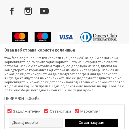
Услови за испорака
Плаќање
Оваа веб страна користи колачиња
www.fashiongroupoutlet.mk користи тнр. „cookies“ за да им помогне на
корисниците да го прилагодат користењето на интернетот на своите
Сите информации околу производите кои се изложени на нашата
потреби. Cookie е текстуален фајл кој се доделува на хард дискот на
онлајн продавница се стремиме да бидат конкретни, точни и прецизни,
компјутерот на корисникот од страна на мрежниот сервер. Cookies не
можат да бидат искористени да стартуваат програм или да пренесат
меѓутоа не можеме да гарантираме дека се без ниту една грешка или
вирус до компјутерот на корисникот. Тие се доделуваат единствено на
пак дека сите производи во моментот се достапни на залиха.
корисниците и можат да бидат прочитани од страна на мрежниот сервер
Фотографиите се најверодостојниот приказ на производот. Доколку
во доменот кој Ви ги пратил. Една од основните намени на тнр. сookies е
дојде до потреба за замена на производ или рефундација, процедурата
да Ви обезбеди погодности кои ќе Ви заштедат време.
може да трае до 15 работни дена. За повеќе информации,
ПРИКАЖИ ПОВЕЌЕ
контактирајте не на телефонскиот број 070 275 363 или на е-
маил
outlet@fashiongroup.com.mk
од
понеделник до петок (08-16ч)
и сабота (10-15ч)
Задолжителни
Статистика
Маркетинг
Дознај повеќе
Се согласувам
https://www.fashiongroupoutlet.mk/
NB
©2026
, Изработено од