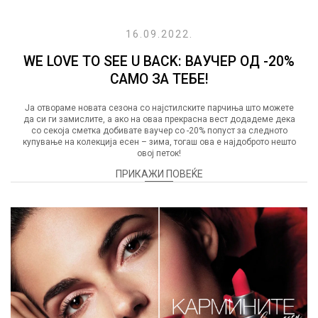
16.09.2022.
WE LOVE TO SEE U BACK: ВАУЧЕР ОД -20%
САМО ЗА ТЕБЕ!
Ја отвораме новата сезона со најстилските парчиња што можете
да си ги замислите, а ако на оваа прекрасна вест додадеме дека
со секоја сметка добивате ваучер со -20% попуст за следното
купување на колекција есен – зима, тогаш ова е најдоброто нешто
овој петок!
ПРИКАЖИ ПОВЕЌЕ