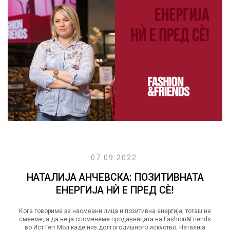
07.09.2022.
НАТАЛИЈА АНЧЕВСКА: ПОЗИТИВНАТА
ЕНЕРГИЈА НЍ Е ПРЕД СÈ!
Кога говориме за насмеани лица и позитивна енергија, тогаш не
смееме, а да не ја споменеме продавницата на Fashion&Friends
во Ист Гејт Мол каде низ долгогодишното искуство, Наталија