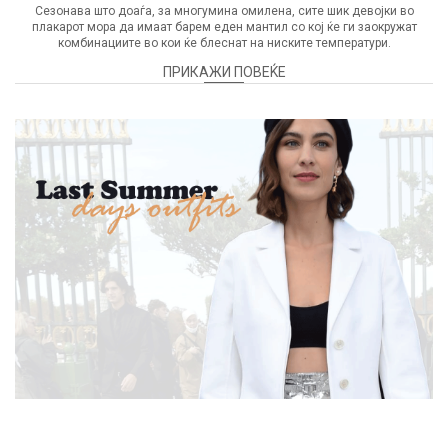
Сезонава што доаѓа, за многумина омилена, сите шик девојки во
плакарот мора да имаат барем еден мантил со кој ќе ги заокружат
комбинациите во кои ќе блеснат на ниските температури.
ПРИКАЖИ ПОВЕЌЕ