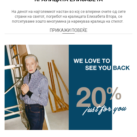
На денот на најголемиот настан во кој се вперени очите од сите
страни на светот, погребот на кралицата Елизабета Втора, се
потсетуваме зошто многумина ја нарекуваа кралица на стилот.
ПРИКАЖИ ПОВЕЌЕ