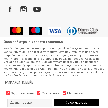
Услови за испорака
Плаќање
Оваа веб страна користи колачиња
www.fashiongroupoutlet.mk користи тнр. „cookies“ за да им помогне на
корисниците да го прилагодат користењето на интернетот на своите
Сите информации околу производите кои се изложени на нашата
потреби. Cookie е текстуален фајл кој се доделува на хард дискот на
онлајн продавница се стремиме да бидат конкретни, точни и прецизни,
компјутерот на корисникот од страна на мрежниот сервер. Cookies не
можат да бидат искористени да стартуваат програм или да пренесат
меѓутоа не можеме да гарантираме дека се без ниту една грешка или
вирус до компјутерот на корисникот. Тие се доделуваат единствено на
пак дека сите производи во моментот се достапни на залиха.
корисниците и можат да бидат прочитани од страна на мрежниот сервер
Фотографиите се најверодостојниот приказ на производот. Доколку
во доменот кој Ви ги пратил. Една од основните намени на тнр. сookies е
дојде до потреба за замена на производ или рефундација, процедурата
да Ви обезбеди погодности кои ќе Ви заштедат време.
може да трае до 15 работни дена. За повеќе информации,
ПРИКАЖИ ПОВЕЌЕ
контактирајте не на телефонскиот број 070 275 363 или на е-
маил
outlet@fashiongroup.com.mk
од
понеделник до петок (08-16ч)
и сабота (10-15ч)
Задолжителни
Статистика
Маркетинг
Дознај повеќе
Се согласувам
https://www.fashiongroupoutlet.mk/
NB
©2026
, Изработено од